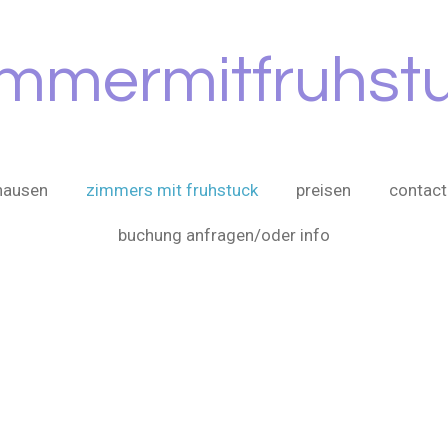
mmermitfruhst
hausen
zimmers mit fruhstuck
preisen
contact
buchung anfragen/oder info